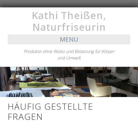
Kathi Theißen,
Naturfriseurin
MENU
Produkte ohne Risiko und Belastung für Körper
und Umwelt
HÄUFIG GESTELLTE
FRAGEN